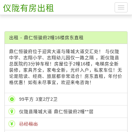
仪陇有房出租
导
航
菜
单
出租 - 鼎仁恒骏府2幢16楼房东直租
鼎仁恒骏府位于迎宾大道与隆城大道交汇处！ 与仪陇
中学、志翔小学、志翔幼儿园仅一路之隔 ，距仪陇县
总医院约3分钟车程！房屋位于2幢16楼，电梯房全新
装修，家具齐全，家电全新，光纤入户，私家车位！无
论是陪读、经商、旅居都非常适合！房东直租，年付价
格优惠！如有未尽事宜，欢迎来电咨询！
99平方 3室2厅2卫
仪陇县隆城大道 鼎仁恒骏府2幢**层
已经租出