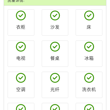
房屋详情:
衣柜
沙发
床
电视
餐桌
冰箱
空调
光纤
洗衣机