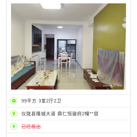
99平方 3室2厅2卫
仪陇县隆城大道 鼎仁恒骏府2幢**层
已经租出