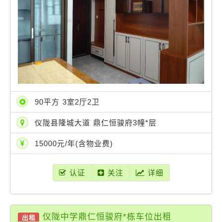
90平方 3室2厅2卫
仪陇县隆城大道 鼎仁恒骏府3幢*层
15000元/年(含物业费)
认证
关注
详细
仪陇中学鼎仁恒骏府*栋车位出租
出租