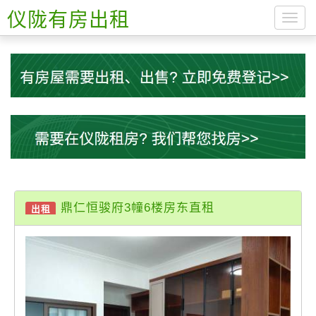
仪陇有房出租
导
航
菜
单
鼎仁恒骏府3幢6楼房东直租
出租