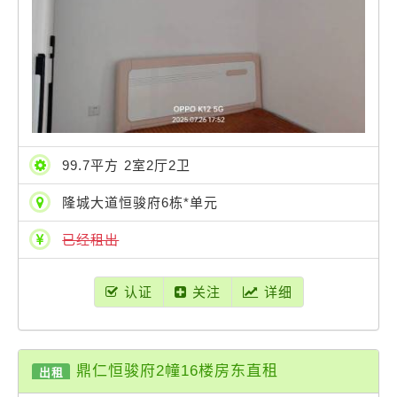
99.7平方 2室2厅2卫
隆城大道恒骏府6栋*单元
已经租出
认证
关注
详细
鼎仁恒骏府2幢16楼房东直租
出租